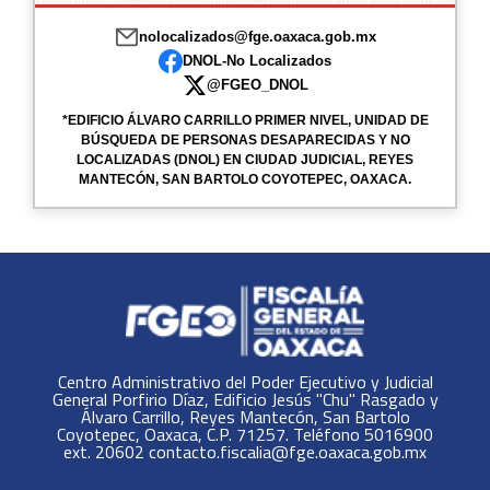
nolocalizados@fge.oaxaca.gob.mx
DNOL-No Localizados
@FGEO_DNOL
*EDIFICIO ÁLVARO CARRILLO PRIMER NIVEL, UNIDAD DE
BÚSQUEDA DE PERSONAS DESAPARECIDAS Y NO
LOCALIZADAS (DNOL) EN CIUDAD JUDICIAL, REYES
MANTECÓN, SAN BARTOLO COYOTEPEC, OAXACA.
Centro Administrativo del Poder Ejecutivo y Judicial
General Porfirio Díaz, Edificio Jesús "Chu" Rasgado y
Álvaro Carrillo, Reyes Mantecón, San Bartolo
Coyotepec, Oaxaca, C.P. 71257. Teléfono 5016900
ext. 20602 contacto.fiscalia@fge.oaxaca.gob.mx