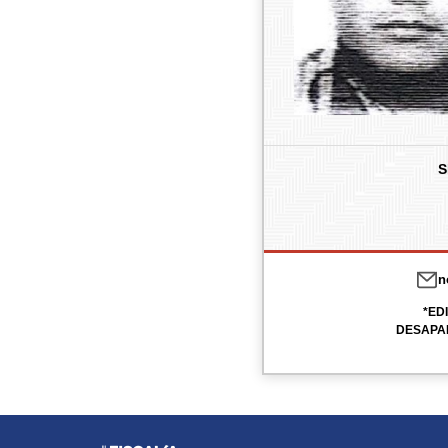
S
n
*ED
DESAPAR