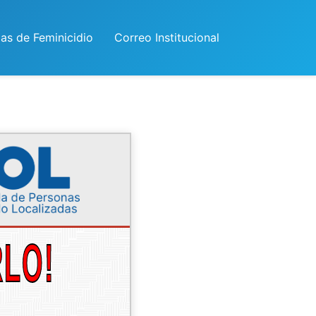
las de Feminicidio
Correo Institucional
RLO!