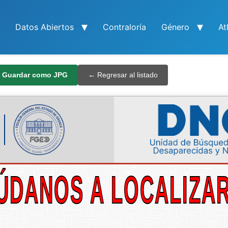
Datos Abiertos
Contraloría
Género
At
 Guardar como JPG
← Regresar al listado
ÚDANOS A LOCALIZA