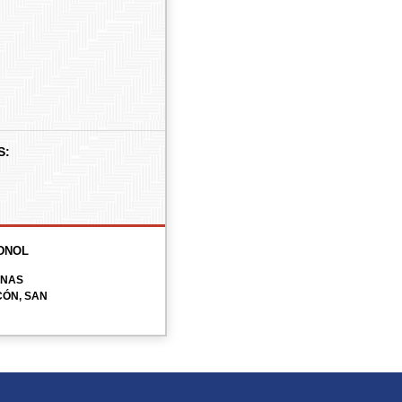
S:
DNOL
ONAS
CÓN, SAN