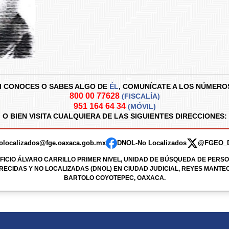
I CONOCES O SABES ALGO DE
ÉL
,
COMUNÍCATE A LOS NÚMERO
800 00 77628
(FISCALÍA)
951 164 64 34
(MÓVIL)
O BIEN VISITA CUALQUIERA DE LAS SIGUIENTES DIRECCIONES:
olocalizados@fge.oaxaca.gob.mx
DNOL-No Localizados
@FGEO_
IFICIO ÁLVARO CARRILLO PRIMER NIVEL, UNIDAD DE BÚSQUEDA DE PERS
ECIDAS Y NO LOCALIZADAS (DNOL) EN CIUDAD JUDICIAL, REYES MANTE
BARTOLO COYOTEPEC, OAXACA.