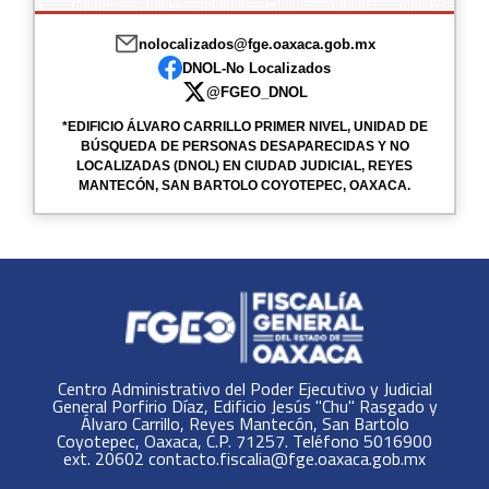
nolocalizados@fge.oaxaca.gob.mx
DNOL-No Localizados
@FGEO_DNOL
*EDIFICIO ÁLVARO CARRILLO PRIMER NIVEL, UNIDAD DE
BÚSQUEDA DE PERSONAS DESAPARECIDAS Y NO
LOCALIZADAS (DNOL) EN CIUDAD JUDICIAL, REYES
MANTECÓN, SAN BARTOLO COYOTEPEC, OAXACA.
Centro Administrativo del Poder Ejecutivo y Judicial
General Porfirio Díaz, Edificio Jesús "Chu" Rasgado y
Álvaro Carrillo, Reyes Mantecón, San Bartolo
Coyotepec, Oaxaca, C.P. 71257. Teléfono 5016900
ext. 20602 contacto.fiscalia@fge.oaxaca.gob.mx