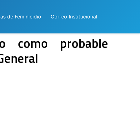
las de Feminicidio
Correo Institucional
do como probable
 General