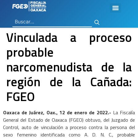
Ley General de Contabilidad Gubernamental
Ley de Disciplina Financiera
Vicefiscalía General de Control Regional
Vicefiscalía General de Atención a Víctimas y Derechos Humanos
En Materia de Combate a la Corrupción
Para la Atención a Delitos Contra la Mujer por Razón de Género
En Justicia para Niñas, Niños y Adolescentes
En Investigaciones de Delitos de Trascendencia Social
Agencia Estatal de Investigaciones
Instituto de Formación y Capacitación Profesional
Centro de Justicia para las Mujeres
Coordinación General de Sistemas e Informática
Boletines de Investigación de Delitos Contra Mujeres
Vinculada a proceso
probable
narcomenudista de la
región de la Cañada:
FGEO
Oaxaca de Juárez, Oax., 12 de enero de 2022.-
La Fiscalía
General del Estado de Oaxaca (FGEO) obtuvo, del Juzgado de
Control, auto de vinculación a proceso contra la persona del
sexo femenino identificada como A. D. N. C., probable