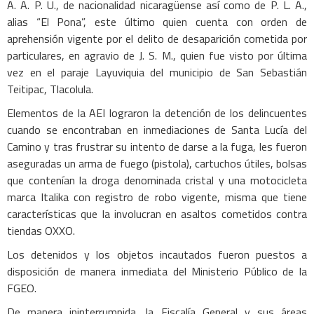
A. A. P. U., de nacionalidad nicaragüense así como de P. L. A.,
alias “El Pona”, este último quien cuenta con orden de
aprehensión vigente por el delito de desaparición cometida por
particulares, en agravio de J. S. M., quien fue visto por última
vez en el paraje Layuviquia del municipio de San Sebastián
Teitipac, Tlacolula.
Elementos de la AEI lograron la detención de los delincuentes
cuando se encontraban en inmediaciones de Santa Lucía del
Camino y tras frustrar su intento de darse a la fuga, les fueron
aseguradas un arma de fuego (pistola), cartuchos útiles, bolsas
que contenían la droga denominada cristal y una motocicleta
marca Italika con registro de robo vigente, misma que tiene
características que la involucran en asaltos cometidos contra
tiendas OXXO.
Los detenidos y los objetos incautados fueron puestos a
disposición de manera inmediata del Ministerio Público de la
FGEO.
De manera ininterrumpida, la Fiscalía General y sus áreas