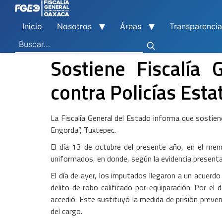
Inicio
Nosotros
Áreas
Transparencia
Ley General de Contabilidad Gubernamental
Ley de Disciplina Financiera
Vicefiscalía General de Control Regional
Vicefiscalía General de Atención a Víctimas y Derechos Humanos
En Materia de Combate a la Corrupción
Para la Atención a Delitos Contra la Mujer por Razón de Género
En Justicia para Niñas, Niños y Adolescentes
En Investigaciones de Delitos de Trascendencia Social
Agencia Estatal de Investigaciones
Instituto de Formación y Capacitación Profesional
Centro de Justicia para las Mujeres
Coordinación General de Sistemas e Informática
Boletines de Investigación de Delitos Contra Mujeres
Sostiene Fiscalía
contra Policías Est
La Fiscalía General del Estado informa que sostien
Engorda”, Tuxtepec.
El día 13 de octubre del presente año, en el men
uniformados, en donde, según la evidencia presentad
El día de ayer, los imputados llegaron a un acuerdo r
delito de robo calificado por equiparación. Por el
accedió. Este sustituyó la medida de prisión preven
del cargo.