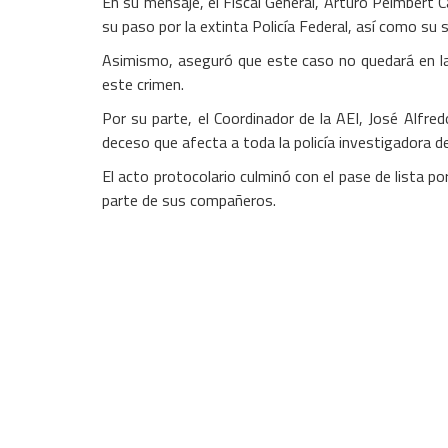
En su mensaje, el Fiscal General, Arturo Peimbert C
su paso por la extinta Policía Federal, así como su
Asimismo, aseguró que este caso no quedará en la i
este crimen.
Por su parte, el Coordinador de la AEI, José Alfre
deceso que afecta a toda la policía investigadora d
El acto protocolario culminó con el pase de lista po
parte de sus compañeros.