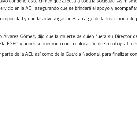
alvo condenó este crimen que afecta a toda la sociedad. Asimismo, 
 servicio en la AEI, asegurando que se brindará el apoyo y acompaña
mpunidad y que las investigaciones a cargo de la Institución de p
do Álvarez Gómez, dijo que la muerte de quien fuera su Director 
e la FGEO y honró su memoria con la colocación de su fotografía en 
r parte de la AEI, así como de la Guardia Nacional, para finalizar c