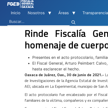
Inicio
Nosotros
Áreas
Transparencia
Ley General de Contabilidad Gubernamental
Ley de Disciplina Financiera
Vicefiscalía General de Control Regional
Vicefiscalía General de Atención a Víctimas y Derechos Humanos
En Materia de Combate a la Corrupción
Para la Atención a Delitos Contra la Mujer por Razón de Género
En Justicia para Niñas, Niños y Adolescentes
En Investigaciones de Delitos de Trascendencia Social
Agencia Estatal de Investigaciones
Instituto de Formación y Capacitación Profesional
Centro de Justicia para las Mujeres
Coordinación General de Sistemas e Informática
Boletines de Investigación de Delitos Contra Mujeres
Rinde Fiscalía Ge
homenaje de cuerpo 
Presentes en el acto protocolario, famil
El Fiscal General, Arturo Peimbert Calvo
hasta esclarecer el hecho.
Oaxaca de Juárez, Oax., 30 de junio de 2021.-
La
de Investigaciones de la Agencia Estatal de Invest
AEI, ubicada en La Experimental, municipio de San An
El acto protocolario fue encabezado por el Fisca
familiares de la víctima, compañeros y ex compañer