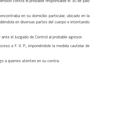
hensión contra el probable responsable el 30 de julio
ncontraba en su domicilio particular, ubicado en la
ediéndola en diversas partes del cuerpo e intentando
r ante el Juzgado de Control al probable agresor.
ceso a F. V. P., imponiéndole la medida cautelar de
ingo a quienes atenten en su contra.