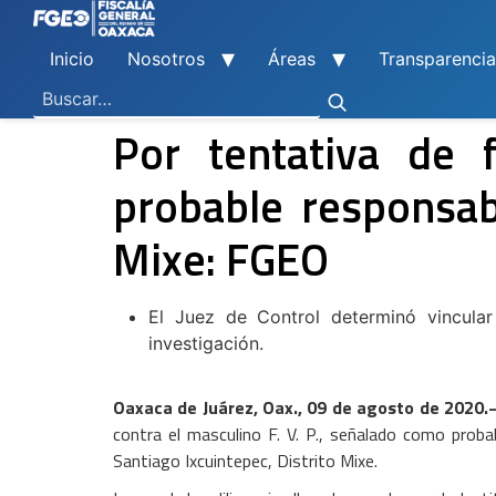
Inicio
Nosotros
Áreas
Transparencia
Ley General de Contabilidad Gubernamental
Ley de Disciplina Financiera
Vicefiscalía General de Control Regional
Vicefiscalía General de Atención a Víctimas y Derechos Humanos
En Materia de Combate a la Corrupción
Para la Atención a Delitos Contra la Mujer por Razón de Género
En Justicia para Niñas, Niños y Adolescentes
En Investigaciones de Delitos de Trascendencia Social
Agencia Estatal de Investigaciones
Instituto de Formación y Capacitación Profesional
Centro de Justicia para las Mujeres
Coordinación General de Sistemas e Informática
Boletines de Investigación de Delitos Contra Mujeres
Por tentativa de 
probable responsab
Mixe: FGEO
El Juez de Control determinó vincular
investigación.
Oaxaca de Juárez, Oax., 09 de agosto de 2020.
contra el masculino F. V. P., señalado como proba
Santiago Ixcuintepec, Distrito Mixe.