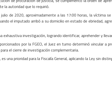
itución de procuración de justicia, se cumplimentó la orden de apre
 la autoridad que lo requirió.
ulio de 2020, aproximadamente a las 17:00 horas, la víctima se e
cuando el imputado arribó a su domicilio en estado de ebriedad, agr
na exhaustiva investigación, logrando identificar, aprehender y lleva
oporcionados por la FGEO, el Juez en turno determinó vincular a pro
para el cierre de investigación complementaria.
es una prioridad para la Fiscalía General, aplicando la Ley sin dist