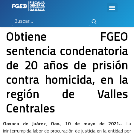
Ley General de Contabilidad Gubernamental
Ley de Disciplina Financiera
Vicefiscalía General de Control Regional
Vicefiscalía General de Atención a Víctimas y Derechos Humanos
En Materia de Combate a la Corrupción
Para la Atención a Delitos Contra la Mujer por Razón de Género
En Justicia para Niñas, Niños y Adolescentes
En Investigaciones de Delitos de Trascendencia Social
Agencia Estatal de Investigaciones
Instituto de Formación y Capacitación Profesional
Centro de Justicia para las Mujeres
Coordinación General de Sistemas e Informática
Boletines de Investigación de Delitos Contra Mujeres
Obtiene FGEO
sentencia condenatoria
de 20 años de prisión
contra homicida, en la
región de Valles
Centrales
Oaxaca de Juárez, Oax., 10 de mayo de 2021.-
La
ininterrumpida labor de procuración de justicia en la entidad por