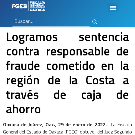
Ley General de Contabilidad Gubernamental
Ley de Disciplina Financiera
Vicefiscalía General de Control Regional
Vicefiscalía General de Atención a Víctimas y Derechos Humanos
En Materia de Combate a la Corrupción
Para la Atención a Delitos Contra la Mujer por Razón de Género
En Justicia para Niñas, Niños y Adolescentes
En Investigaciones de Delitos de Trascendencia Social
Agencia Estatal de Investigaciones
Instituto de Formación y Capacitación Profesional
Centro de Justicia para las Mujeres
Coordinación General de Sistemas e Informática
Boletines de Investigación de Delitos Contra Mujeres
Logramos sentencia
contra responsable de
fraude cometido en la
región de la Costa a
través de caja de
ahorro
Oaxaca de Juárez, Oax., 29 de enero de 2022.-
La Fiscalía
General del Estado de Oaxaca (FGEO) obtuvo, del Juez Segundo