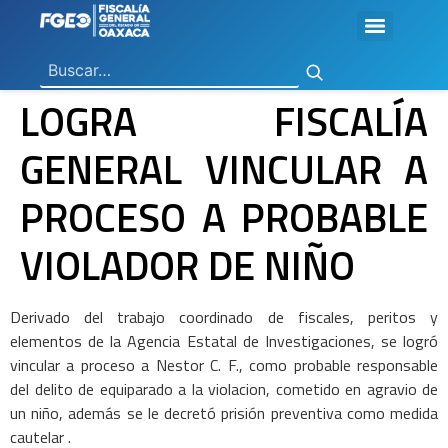
Ley General de Contabilidad Gubernamental
Ley de Disciplina Financiera
Vicefiscalía General de Control Regional
Vicefiscalía General de Atención a Víctimas y Derechos Humanos
En Materia de Combate a la Corrupción
Para la Atención a Delitos Contra la Mujer por Razón de Género
En Justicia para Niñas, Niños y Adolescentes
En Investigaciones de Delitos de Trascendencia Social
Agencia Estatal de Investigaciones
Instituto de Formación y Capacitación Profesional
Centro de Justicia para las Mujeres
Coordinación General de Sistemas e Informática
Boletines de Investigación de Delitos Contra Mujeres
LOGRA FISCALÍA
GENERAL VINCULAR A
PROCESO A PROBABLE
VIOLADOR DE NIÑO
Derivado del trabajo coordinado de fiscales, peritos y
elementos de la Agencia Estatal de Investigaciones, se logró
vincular a proceso a Nestor C. F., como probable responsable
del delito de equiparado a la violacion, cometido en agravio de
un niño, además se le decretó prisión preventiva como medida
cautelar .