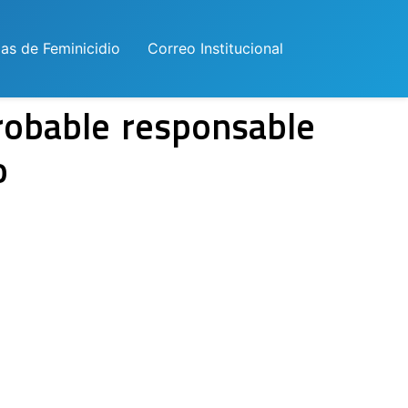
las de Feminicidio
Correo Institucional
probable responsable
o