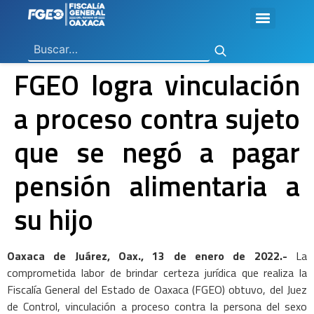
Ley General de Contabilidad Gubernamental
Ley de Disciplina Financiera
Vicefiscalía General de Control Regional
Vicefiscalía General de Atención a Víctimas y Derechos Humanos
En Materia de Combate a la Corrupción
Para la Atención a Delitos Contra la Mujer por Razón de Género
En Justicia para Niñas, Niños y Adolescentes
En Investigaciones de Delitos de Trascendencia Social
Agencia Estatal de Investigaciones
Instituto de Formación y Capacitación Profesional
Centro de Justicia para las Mujeres
Coordinación General de Sistemas e Informática
Boletines de Investigación de Delitos Contra Mujeres
FGEO logra vinculación
a proceso contra sujeto
que se negó a pagar
pensión alimentaria a
su hijo
Oaxaca de Juárez, Oax., 13 de enero de 2022.-
La
comprometida labor de brindar certeza jurídica que realiza la
Fiscalía General del Estado de Oaxaca (FGEO) obtuvo, del Juez
de Control, vinculación a proceso contra la persona del sexo