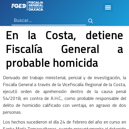
Ley General de Contabilidad Gubernamental
Ley de Disciplina Financiera
Vicefiscalía General de Control Regional
Vicefiscalía General de Atención a Víctimas y Derechos Humanos
En Materia de Combate a la Corrupción
Para la Atención a Delitos Contra la Mujer por Razón de Género
En Justicia para Niñas, Niños y Adolescentes
En Investigaciones de Delitos de Trascendencia Social
Agencia Estatal de Investigaciones
Instituto de Formación y Capacitación Profesional
Centro de Justicia para las Mujeres
Coordinación General de Sistemas e Informática
Boletines de Investigación de Delitos Contra Mujeres
En la Costa, detiene
Fiscalía General a
probable homicida
Derivado del trabajo ministerial, pericial y de investigación, la
Fiscalía General a través de la Vicefiscalía Regional de la Costa,
ejecutó orden de aprehensión dentro de la causa penal
54/2018, en contra de A.H.C., como probable responsable del
delito de homicidio calificado con ventaja, en agravio de dos
personas.
Los hechos sucedieron el día 24 de febrero del año en curso en
Santa María Temaxcaltepec, cuando presuntamente el detenido