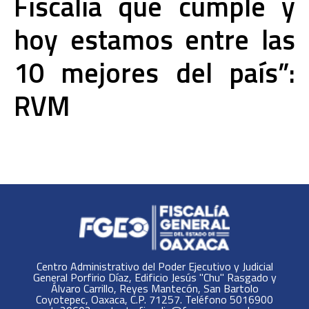
Fiscalía que cumple y
hoy estamos entre las
10 mejores del país”:
RVM
Centro Administrativo del Poder Ejecutivo y Judicial
General Porfirio Díaz, Edificio Jesús "Chu" Rasgado y
Álvaro Carrillo, Reyes Mantecón, San Bartolo
Coyotepec, Oaxaca, C.P. 71257. Teléfono 5016900