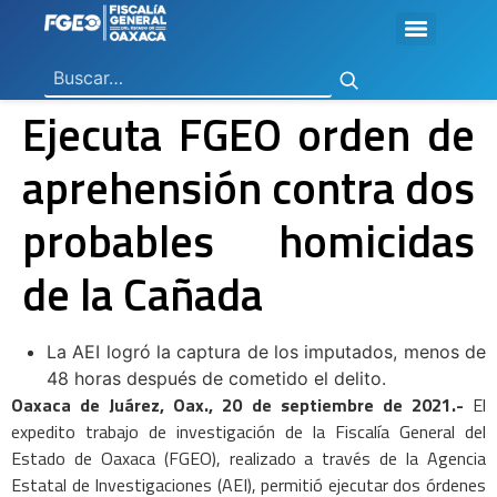
Ley General de Contabilidad Gubernamental
Ley de Disciplina Financiera
Vicefiscalía General de Control Regional
Vicefiscalía General de Atención a Víctimas y Derechos Humanos
En Materia de Combate a la Corrupción
Para la Atención a Delitos Contra la Mujer por Razón de Género
En Justicia para Niñas, Niños y Adolescentes
En Investigaciones de Delitos de Trascendencia Social
Agencia Estatal de Investigaciones
Instituto de Formación y Capacitación Profesional
Centro de Justicia para las Mujeres
Coordinación General de Sistemas e Informática
Boletines de Investigación de Delitos Contra Mujeres
Ejecuta FGEO orden de
aprehensión contra dos
probables homicidas
de la Cañada
La AEI logró la captura de los imputados, menos de
48 horas después de cometido el delito.
Oaxaca de Juárez, Oax., 20 de septiembre de 2021.-
El
expedito trabajo de investigación de la Fiscalía General del
Estado de Oaxaca (FGEO), realizado a través de la Agencia
Estatal de Investigaciones (AEI), permitió ejecutar dos órdenes