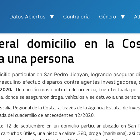
Datos Abiertos
Contraloría
Género
At
eral domicilio en la Co
 a una persona
icilio particular en San Pedro Jicayán, logrando asegurar d
asculino efectuó disparos contra agentes investigadores, s
2020.-
Una acción más contra la delincuencia, fue efectuada por l
sta, donde se aseguraron droga, vehículos y se detuvo a una person
fiscalía Regional de la Costa, a través de la Agencia Estatal de Inv
ivada del cuadernillo de antecedentes 12/2020.
 12 de septiembre en un domicilio particular ubicado en San Pe
rtuchos útiles, una pistola calibre .380, droga (marihuana), así c