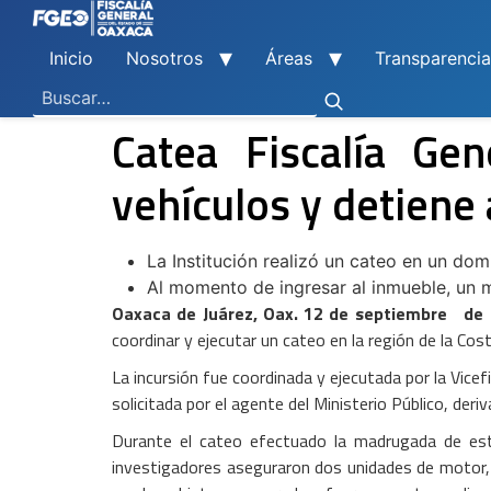
Inicio
Nosotros
Áreas
Transparencia
Ley General de Contabilidad Gubernamental
Ley de Disciplina Financiera
Vicefiscalía General de Control Regional
Vicefiscalía General de Atención a Víctimas y Derechos Humanos
En Materia de Combate a la Corrupción
Para la Atención a Delitos Contra la Mujer por Razón de Género
En Justicia para Niñas, Niños y Adolescentes
En Investigaciones de Delitos de Trascendencia Social
Agencia Estatal de Investigaciones
Instituto de Formación y Capacitación Profesional
Centro de Justicia para las Mujeres
Coordinación General de Sistemas e Informática
Boletines de Investigación de Delitos Contra Mujeres
Catea Fiscalía Gen
vehículos y detiene
La Institución realizó un cateo en un dom
Al momento de ingresar al inmueble, un m
Oaxaca de Juárez, Oax. 12 de septiembre de 
coordinar y ejecutar un cateo en la región de la Co
La incursión fue coordinada y ejecutada por la Vice
solicitada por el agente del Ministerio Público, der
Durante el cateo efectuado la madrugada de este
investigadores aseguraron dos unidades de motor, ca