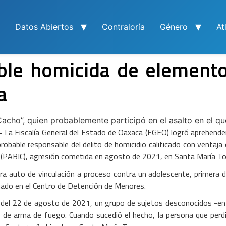
Datos Abiertos
Contraloría
Género
At
le homicida de elemento 
a
 Cacho”, quien probablemente participó en el asalto en el qu
-
La Fiscalía General del Estado de Oaxaca (FGEO) logró aprehender
robable responsable del delito de homicidio calificado con ventaja 
cial (PABIC), agresión cometida en agosto de 2021, en Santa María T
a auto de vinculación a proceso contra un adolescente, primera de
nado en el Centro de Detención de Menores.
 del 22 de agosto de 2021, un grupo de sujetos desconocidos -ent
os de arma de fuego. Cuando sucedió el hecho, la persona que per