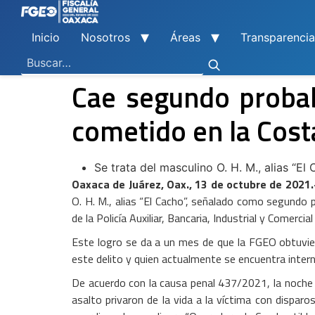
Inicio
Nosotros
Áreas
Transparencia
Ley General de Contabilidad Gubernamental
Ley de Disciplina Financiera
Vicefiscalía General de Control Regional
Vicefiscalía General de Atención a Víctimas y Derechos Humanos
En Materia de Combate a la Corrupción
Para la Atención a Delitos Contra la Mujer por Razón de Género
En Justicia para Niñas, Niños y Adolescentes
En Investigaciones de Delitos de Trascendencia Social
Agencia Estatal de Investigaciones
Instituto de Formación y Capacitación Profesional
Centro de Justicia para las Mujeres
Coordinación General de Sistemas e Informática
Boletines de Investigación de Delitos Contra Mujeres
Cae segundo probab
cometido en la Cost
Se trata del masculino O. H. M., alias “El
Oaxaca de Juárez, Oax., 13 de octubre de 2021.
O. H. M., alias “El Cacho”, señalado como segundo p
de la Policía Auxiliar, Bancaria, Industrial y Comer
Este logro se da a un mes de que la FGEO obtuvier
este delito y quien actualmente se encuentra inter
De acuerdo con la causa penal 437/2021, la noche
asalto privaron de la vida a la víctima con dispar