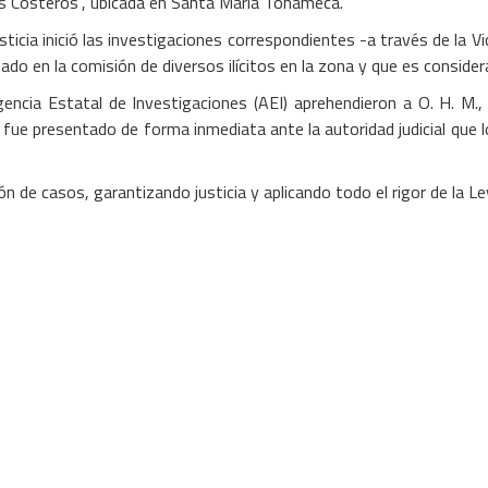
es Costeros”, ubicada en Santa María Tonameca.
ticia inició las investigaciones correspondientes -a través de la Vi
do en la comisión de diversos ilícitos en la zona y que es considera
ncia Estatal de Investigaciones (AEI) aprehendieron a O. H. M., 
e presentado de forma inmediata ante la autoridad judicial que lo r
ción de casos, garantizando justicia y aplicando todo el rigor de la 