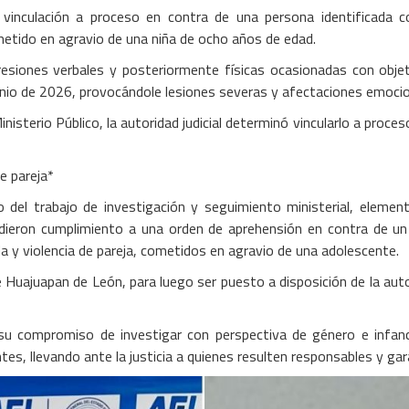
inculación a proceso en contra de una persona identificada co
cometido en agravio de una niña de ocho años de edad.
gresiones verbales y posteriormente físicas ocasionadas con objet
nio de 2026, provocándole lesiones severas y afectaciones emocio
nisterio Público, la autoridad judicial determinó vincularlo a proce
e pareja*
del trabajo de investigación y seguimiento ministerial, element
a, dieron cumplimiento a una orden de aprehensión en contra de u
da y violencia de pareja, cometidos en agravio de una adolescente.
e Huajuapan de León, para luego ser puesto a disposición de la autori
su compromiso de investigar con perspectiva de género e infanci
ntes, llevando ante la justicia a quienes resulten responsables y ga