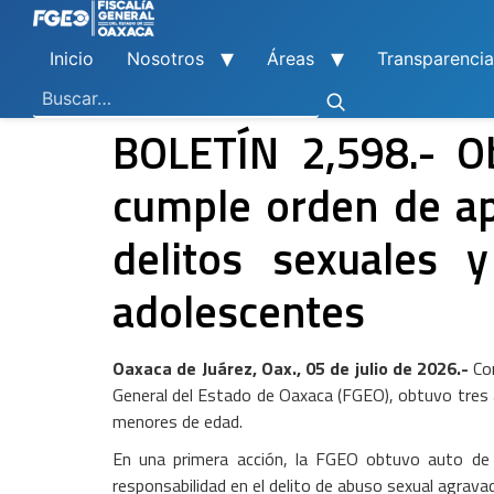
Inicio
Nosotros
Áreas
Transparencia
Ley General de Contabilidad Gubernamental
Ley de Disciplina Financiera
Vicefiscalía General de Control Regional
Vicefiscalía General de Atención a Víctimas y Derechos Humanos
En Materia de Combate a la Corrupción
Para la Atención a Delitos Contra la Mujer por Razón de Género
En Justicia para Niñas, Niños y Adolescentes
En Investigaciones de Delitos de Trascendencia Social
Agencia Estatal de Investigaciones
Instituto de Formación y Capacitación Profesional
Centro de Justicia para las Mujeres
Coordinación General de Sistemas e Informática
Boletines de Investigación de Delitos Contra Mujeres
BOLETÍN 2,598.- O
cumple orden de ap
delitos sexuales 
adolescentes
Oaxaca de Juárez, Oax., 05 de julio de 2026.-
Co
General del Estado de Oaxaca (FGEO), obtuvo tres 
menores de edad.
En una primera acción, la FGEO obtuvo auto de v
responsabilidad en el delito de abuso sexual agrava