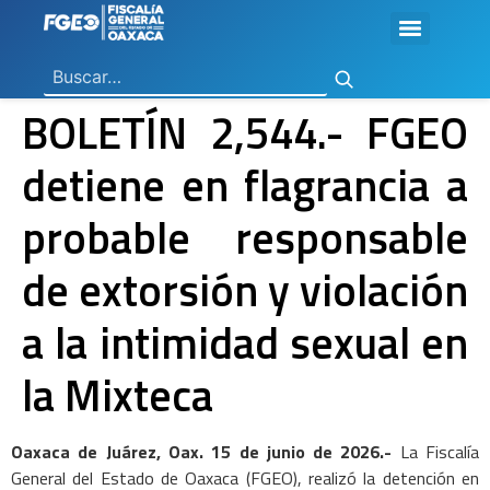
Ley General de Contabilidad Gubernamental
Ley de Disciplina Financiera
Vicefiscalía General de Control Regional
Vicefiscalía General de Atención a Víctimas y Derechos Humanos
En Materia de Combate a la Corrupción
Para la Atención a Delitos Contra la Mujer por Razón de Género
En Justicia para Niñas, Niños y Adolescentes
En Investigaciones de Delitos de Trascendencia Social
Agencia Estatal de Investigaciones
Instituto de Formación y Capacitación Profesional
Centro de Justicia para las Mujeres
Coordinación General de Sistemas e Informática
Boletines de Investigación de Delitos Contra Mujeres
BOLETÍN 2,544.- FGEO
detiene en flagrancia a
probable responsable
de extorsión y violación
a la intimidad sexual en
la Mixteca
Oaxaca de Juárez, Oax. 15 de junio de 2026.-
La Fiscalía
General del Estado de Oaxaca (FGEO), realizó la detención en