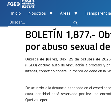
Inicio
Nosotros
Áreas
Transparencia
Ley General de Contabilidad Gubernamental
Ley de Disciplina Financiera
Vicefiscalía General de Control Regional
Vicefiscalía General de Atención a Víctimas y Derechos Humanos
En Materia de Combate a la Corrupción
Para la Atención a Delitos Contra la Mujer por Razón de Género
En Justicia para Niñas, Niños y Adolescentes
En Investigaciones de Delitos de Trascendencia Social
Agencia Estatal de Investigaciones
Instituto de Formación y Capacitación Profesional
Centro de Justicia para las Mujeres
Coordinación General de Sistemas e Informática
Boletines de Investigación de Delitos Contra Mujeres
BOLETÍN 1,877.- Obt
por abuso sexual de
Oaxaca de Juárez, Oax. 29 de octubre de 2025
(FGEO) obtuvo auto de vinculación a proceso y pri
infantil, cometido contra un menor de edad en la Sie
De acuerdo a la denuncia asentada en el expediente
cuya identidad está reservada por ley- se encon
Quetzaltepec.