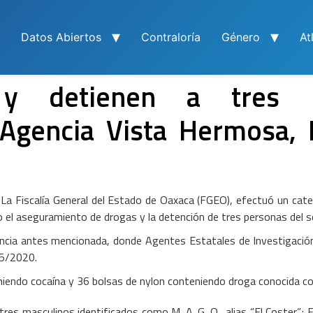
Datos Abiertos
Contraloría
Género
At
y detienen a tres p
 Agencia Vista Hermosa, 
La Fiscalía General del Estado de Oaxaca (FGEO), efectuó un cateo
 el aseguramiento de drogas y la detención de tres personas del s
gencia antes mencionada, donde Agentes Estatales de Investigació
15/2020.
niendo cocaína y 36 bolsas de nylon conteniendo droga conocida co
res masculinos identificados como M. A. G. O., alias “El Coster”; F. 