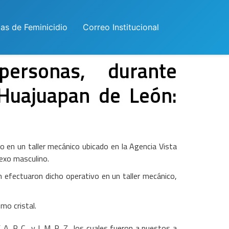
las de Feminicidio
Correo Institucional
ersonas, durante
Huajuapan de León:
 en un taller mecánico ubicado en la Agencia Vista
exo masculino.
n efectuaron dicho operativo en un taller mecánico,
mo cristal.
A. P. C., y J. M. R. Z., los cuales fueron a puestos a