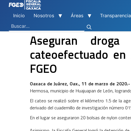
Inicio
Nosotros
Áreas
Transparencia
Ley General de Contabilidad Gubernamental
Ley de Disciplina Financiera
Vicefiscalía General de Control Regional
Vicefiscalía General de Atención a Víctimas y Derechos Humanos
En Materia de Combate a la Corrupción
Para la Atención a Delitos Contra la Mujer por Razón de Género
En Justicia para Niñas, Niños y Adolescentes
En Investigaciones de Delitos de Trascendencia Social
Agencia Estatal de Investigaciones
Instituto de Formación y Capacitación Profesional
Centro de Justicia para las Mujeres
Coordinación General de Sistemas e Informática
Boletines de Investigación de Delitos Contra Mujeres
Aseguran droga 
cateoefectuado en
FGEO
Oaxaca de Juárez, Oax., 11 de marzo de 2020.-
Hermosa, municipio de Huajuapan de León, logrando
El cateo se realizó sobre el kilómetro 1.5 de la a
derivado del cuadernillo de investigación número 0
En el lugar se aseguraron 20 bolsas de nylon conte
Asimismo, la Fiscalía General logró la detención de t