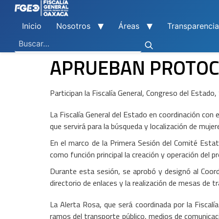
Inicio
Nosotros
Áreas
Transparencia
Ley General de Contabilidad Gubernamental
Ley de Disciplina Financiera
Vicefiscalía General de Control Regional
Vicefiscalía General de Atención a Víctimas y Derechos Humanos
En Materia de Combate a la Corrupción
Para la Atención a Delitos Contra la Mujer por Razón de Género
En Justicia para Niñas, Niños y Adolescentes
En Investigaciones de Delitos de Trascendencia Social
Agencia Estatal de Investigaciones
Instituto de Formación y Capacitación Profesional
Centro de Justicia para las Mujeres
Coordinación General de Sistemas e Informática
Boletines de Investigación de Delitos Contra Mujeres
APRUEBAN PROTOCO
Participan la Fiscalía General, Congreso del Estad
La Fiscalía General del Estado en coordinación con
que servirá para la búsqueda y localización de muje
En el marco de la Primera Sesión del Comité Estata
como función principal la creación y operación del 
Durante esta sesión, se aprobó y designó al Coordi
directorio de enlaces y la realización de mesas de tr
La Alerta Rosa, que será coordinada por la Fiscalía
ramos del transporte público, medios de comunicaci