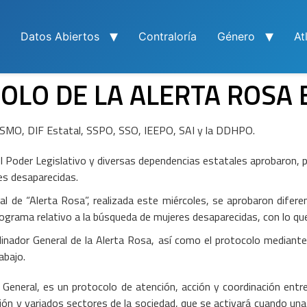
Datos Abiertos
Contraloría
Género
At
LO DE LA ALERTA ROSA 
o, SMO, DIF Estatal, SSPO, SSO, IEEPO, SAI y la DDHPO.
 el Poder Legislativo y diversas dependencias estatales aprobaron, 
res desaparecidas.
l de “Alerta Rosa”, realizada este miércoles, se aprobaron difere
programa relativo a la búsqueda de mujeres desaparecidas, con lo qu
nador General de la Alerta Rosa, así como el protocolo mediante el
abajo.
 General, es un protocolo de atención, acción y coordinación entre
ón y variados sectores de la sociedad, que se activará cuando una m