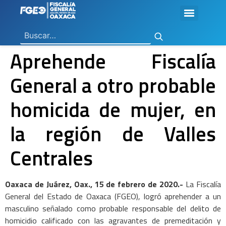
Ley General de Contabilidad Gubernamental
Ley de Disciplina Financiera
Vicefiscalía General de Control Regional
Vicefiscalía General de Atención a Víctimas y Derechos Humanos
En Materia de Combate a la Corrupción
Para la Atención a Delitos Contra la Mujer por Razón de Género
En Justicia para Niñas, Niños y Adolescentes
En Investigaciones de Delitos de Trascendencia Social
Agencia Estatal de Investigaciones
Instituto de Formación y Capacitación Profesional
Centro de Justicia para las Mujeres
Coordinación General de Sistemas e Informática
Boletines de Investigación de Delitos Contra Mujeres
Aprehende Fiscalía
General a otro probable
homicida de mujer, en
la región de Valles
Centrales
Oaxaca de Juárez, Oax., 15 de febrero de 2020.-
La Fiscalía
General del Estado de Oaxaca (FGEO), logró aprehender a un
masculino señalado como probable responsable del delito de
homicidio calificado con las agravantes de premeditación y