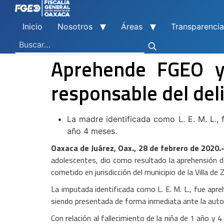
Inicio
Nosotros
Áreas
Transparencia
Ley General de Contabilidad Gubernamental
Ley de Disciplina Financiera
Vicefiscalía General de Control Regional
Vicefiscalía General de Atención a Víctimas y Derechos Humanos
En Materia de Combate a la Corrupción
Para la Atención a Delitos Contra la Mujer por Razón de Género
En Justicia para Niñas, Niños y Adolescentes
En Investigaciones de Delitos de Trascendencia Social
Agencia Estatal de Investigaciones
Instituto de Formación y Capacitación Profesional
Centro de Justicia para las Mujeres
Coordinación General de Sistemas e Informática
Boletines de Investigación de Delitos Contra Mujeres
Aprehende FGEO y
responsable del deli
La madre identificada como L. E. M. L., 
año 4 meses.
Oaxaca de Juárez, Oax., 28 de febrero de 2020.
adolescentes, dio como resultado la aprehensión d
cometido en jurisdicción del municipio de la Villa de 
La imputada identificada como L. E. M. L., fue apr
siendo presentada de forma inmediata ante la autori
Con relación al fallecimiento de la niña de 1 año y