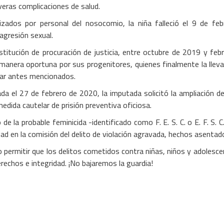
veras complicaciones de salud.
zados por personal del nosocomio, la niña falleció el 9 de fe
agresión sexual.
nstitución de procuración de justicia, entre octubre de 2019 y fe
nera oportuna por sus progenitores, quienes finalmente la lleva
ugar antes mencionados.
zada el 27 de febrero de 2020, la imputada solicitó la ampliación d
edida cautelar de prisión preventiva oficiosa.
de la probable feminicida -identificado como F. E. S. C. o E. F. S.
dad en la comisión del delito de violación agravada, hechos asenta
 permitir que los delitos cometidos contra niñas, niños y adoles
rechos e integridad. ¡No bajaremos la guardia!