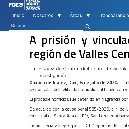
Inicio
Nosotros
Áreas
Transparencia
Ley General de Contabilidad Gubernamental
Ley de Disciplina Financiera
Vicefiscalía General de Control Regional
Vicefiscalía General de Atención a Víctimas y Derechos Humanos
En Materia de Combate a la Corrupción
Para la Atención a Delitos Contra la Mujer por Razón de Género
En Justicia para Niñas, Niños y Adolescentes
En Investigaciones de Delitos de Trascendencia Social
Agencia Estatal de Investigaciones
Instituto de Formación y Capacitación Profesional
Centro de Justicia para las Mujeres
Coordinación General de Sistemas e Informática
Boletines de Investigación de Delitos Contra Mujeres
A prisión y vincul
región de Valles Ce
El Juez de Control dictó auto de vincula
investigación.
Oaxaca de Juárez, Oax., 6 de julio de 2020.
–
La F
responsable del delito de homicidio calificado con v
El probable homicida fue detenido en flagrancia por 
De acuerdo con la causa penal 535/2020, el 1 de ju
municipal de Santa Ana del Río, San Lorenzo Albarrad
En audiencia y luego que la FGEO aportara los dato