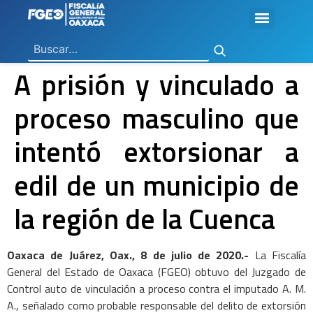
Ley General de Contabilidad Gubernamental
Ley de Disciplina Financiera
Vicefiscalía General de Control Regional
Vicefiscalía General de Atención a Víctimas y Derechos Humanos
En Materia de Combate a la Corrupción
Para la Atención a Delitos Contra la Mujer por Razón de Género
En Justicia para Niñas, Niños y Adolescentes
En Investigaciones de Delitos de Trascendencia Social
Agencia Estatal de Investigaciones
Instituto de Formación y Capacitación Profesional
Centro de Justicia para las Mujeres
Coordinación General de Sistemas e Informática
Boletines de Investigación de Delitos Contra Mujeres
A prisión y vinculado a
proceso masculino que
intentó extorsionar a
edil de un municipio de
la región de la Cuenca
Oaxaca de Juárez, Oax., 8 de julio de 2020.-
La Fiscalía
General del Estado de Oaxaca (FGEO) obtuvo del Juzgado de
Control auto de vinculación a proceso contra el imputado A. M.
A., señalado como probable responsable del delito de extorsión