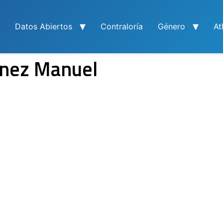
Datos Abiertos
Contraloría
Género
At
énez Manuel